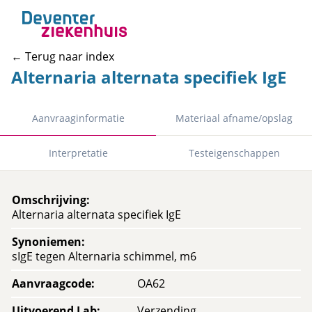
← Terug naar index
Alternaria alternata specifiek IgE
Aanvraaginformatie
Materiaal afname/opslag
Interpretatie
Testeigenschappen
Omschrijving
:
Alternaria alternata specifiek IgE
Synoniemen
:
sIgE tegen Alternaria schimmel, m6
Aanvraagcode
:
OA62
Uitvoerend Lab
:
Verzending