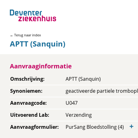
← Terug naar index
APTT (Sanquin)
Aanvraaginformatie
Omschrijving
:
APTT (Sanquin)
Synoniemen
:
geactiveerde partiele trombopla
Aanvraagcode
:
U047
Uitvoerend Lab
:
Verzending
+
Aanvraagformulier
:
PurSang Bloedstolling (4)