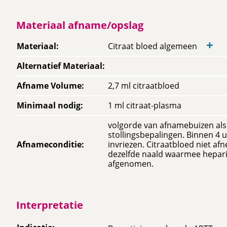
Materiaal afname/opslag
+
Materiaal
:
Citraat bloed algemeen
Alternatief Materiaal
:
Afname Volume
:
2,7 ml citraatbloed
Minimaal nodig
:
1 ml citraat-plasma
volgorde van afnamebuizen als
stollingsbepalingen. Binnen 4 
Afnameconditie
:
invriezen. Citraatbloed niet a
dezelfde naald waarmee hepari
afgenomen.
Interpretatie