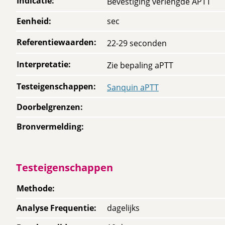
Indicatie
:
Bevestiging verlengde APTT
Eenheid
:
sec
Referentiewaarden
:
22-29 seconden
Interpretatie
:
Zie bepaling aPTT
Testeigenschappen
:
Sanquin aPTT
Doorbelgrenzen
:
Bronvermelding
:
Testeigenschappen
Methode
:
Analyse Frequentie
:
dagelijks