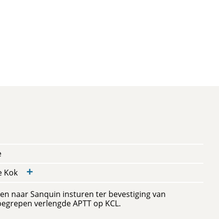
e
+
de Kok
een naar Sanquin insturen ter bevestiging van
egrepen verlengde APTT op KCL.