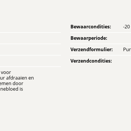
Bewaarcondities
:
-20
Bewaarperiode
:
Verzendformulier
:
Pur
Verzendcondities
:
 voor
uur afdraaien en
fnemen door
nebloed is