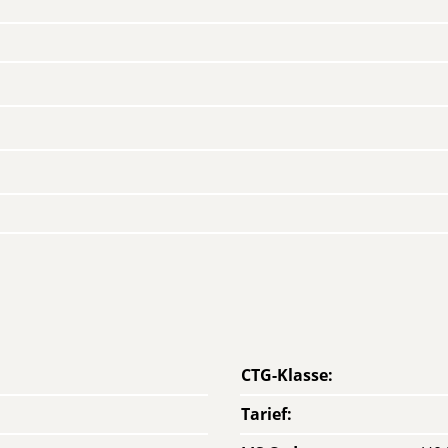
CTG-Klasse
:
Tarief
: