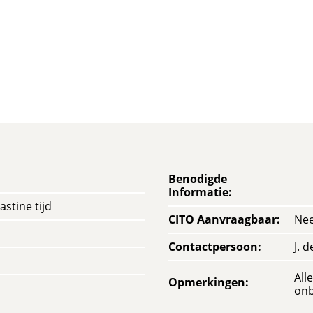
Benodigde
Informatie
:
stine tijd
CITO Aanvraagbaar
:
Ne
Contactpersoon
:
J. 
All
Opmerkingen
:
onb