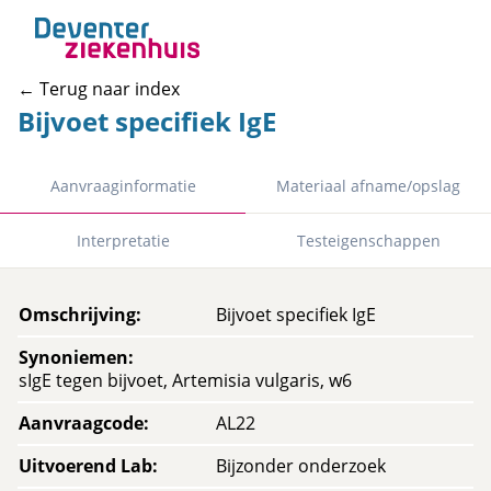
← Terug naar index
Bijvoet specifiek IgE
Aanvraaginformatie
Materiaal afname/opslag
Interpretatie
Testeigenschappen
Omschrijving
:
Bijvoet specifiek IgE
Synoniemen
:
sIgE tegen bijvoet, Artemisia vulgaris, w6
Aanvraagcode
:
AL22
Uitvoerend Lab
:
Bijzonder onderzoek