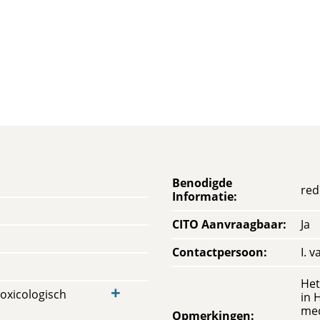
Benodigde
red
Informatie
:
CITO Aanvraagbaar
:
Ja
Contactpersoon
:
I. 
Het
+
oxicologisch
in 
med
Opmerkingen
: