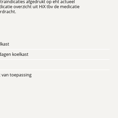
traindicaties afgedrukt op eht actueel
icatie overzicht uit HiX tbv de medicatie
rdracht.
lkast
dagen koelkast
t van toepassing