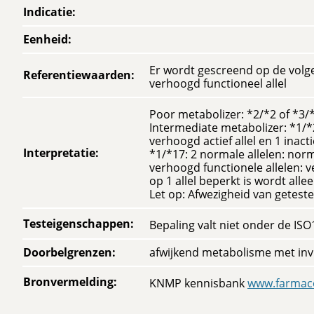
Indicatie
:
Eenheid
:
Er wordt gescreend op de volgend
Referentiewaarden
:
verhoogd functioneel allel
Poor metabolizer: *2/*2 of *3/*
Intermediate metabolizer: *1/*2 o
verhoogd actief allel en 1 inact
Interpretatie
:
*1/*17: 2 normale allelen: norm
verhoogd functionele allelen: 
op 1 allel beperkt is wordt alle
Let op: Afwezigheid van geteste
Testeigenschappen
:
Bepaling valt niet onder de IS
Doorbelgrenzen
:
afwijkend metabolisme met inv
Bronvermelding
:
KNMP kennisbank
www.farmaco