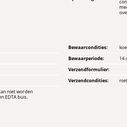
con
med
ove
Bewaarcondities
:
koe
Bewaarperiode
:
14 
Verzendformulier
:
Verzendcondities
:
nie
an niet worden
en EDTA buis.