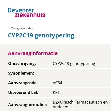
← Terug naar index
CYP2C19 genotypering
Aanvraaginformatie
Omschrijving
:
CYP2C19 genotypering
Synoniemen
:
Aanvraagcode
:
AC34
Uitvoerend Lab
:
KFTL
DZ-Klinisch Farmaceutisch en T
Aanvraagformulier
:
onderzoek