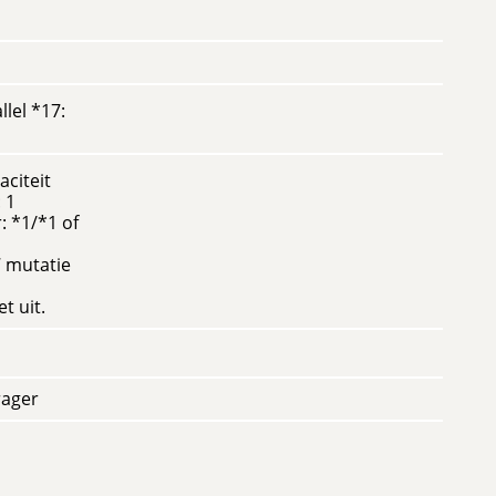
llel *17:
aciteit
 1
: *1/*1 of
7 mutatie
t uit.
rager