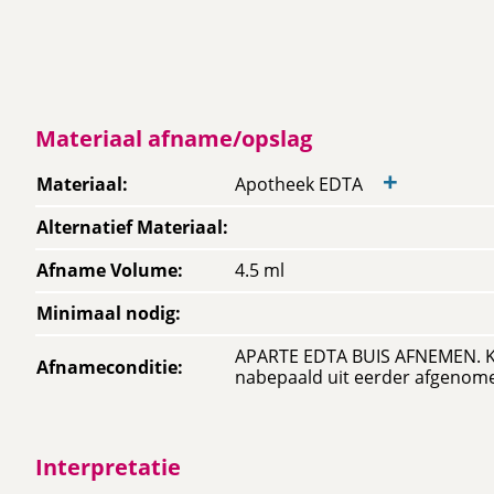
Materiaal afname/opslag
+
Materiaal
:
Apotheek EDTA
Alternatief Materiaal
:
Afname Volume
:
4.5 ml
Minimaal nodig
:
APARTE EDTA BUIS AFNEMEN. K
Afnameconditie
:
nabepaald uit eerder afgenom
Interpretatie