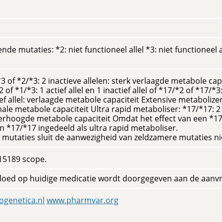
e mutaties: *2: niet functioneel allel *3: niet functioneel a
3 of *2/*3: 2 inactieve allelen: sterk verlaagde metabole cap
f *1/*3: 1 actief allel en 1 inactief allel of *17/*2 of *17/*3:
ief allel: verlaagde metabole capaciteit Extensive metabolizer
ale metabole capaciteit Ultra rapid metaboliser: *17/*17: 2
verhoogde metabole capaciteit Omdat het effect van een *1
en *17/*17 ingedeeld als ultra rapid metaboliser.
 mutaties sluit de aanwezigheid van zeldzamere mutaties nie
O15189 scope.
loed op huidige medicatie wordt doorgegeven aan de aanv
genetica.nl
www.pharmvar.org