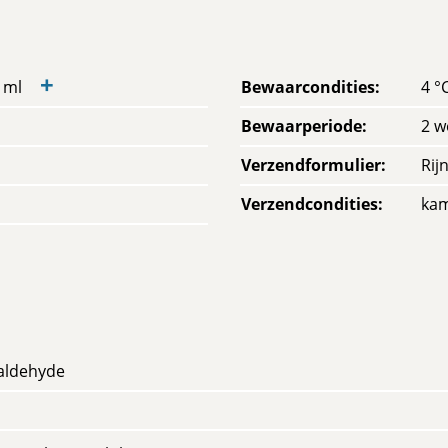
+
 ml
Bewaarcondities
:
4 °
Bewaarperiode
:
2 w
Verzendformulier
:
Rij
Verzendcondities
:
ka
maldehyde