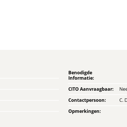
Benodigde
Informatie
:
CITO Aanvraagbaar
:
Ne
Contactpersoon
:
C. 
Opmerkingen
: