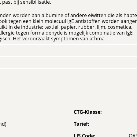
 past bij sensibilisatie.
nden worden aan albumine of andere eiwitten die als hapt
ook tegen een klein molecuul IgE antistoffen worden aange
 in de industrie: textiel, papier, rubber, lijm, cosmetica,
 Allergie tegen formaldehyde is mogelijk combinatie van IgE
isch. Het veroorzaakt symptomen van athma.
CTG-Klasse
:
nd)
Tarief
:
LIS Code
:
OA