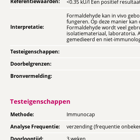
Referentiewaarden
:
<0.35 kU/l Een positief resultaat
Formaldehyde kan in vivo gebo
fungeren. Op deze manier kan 
Interpretatie
:
Formaldehyde wordt veel gebruikt
isolatiemateriaal, laboratoria.
gemedieerd en niet-immunolog
Testeigenschappen
:
Doorbelgrenzen
:
Bronvermelding
:
Testeigenschappen
Methode
:
Immunocap
Analyse Frequentie
:
verzending (frequentie onbeke
Doorlooptijd
:
3 weken