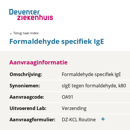
← Terug naar index
Formaldehyde specifiek IgE
Aanvraaginformatie
Omschrijving
:
Formaldehyde specifiek IgE
Synoniemen
:
sIgE tegen formaldehyde, k80
Aanvraagcode
:
OA91
Uitvoerend Lab
:
Verzending
+
Aanvraagformulier
:
DZ-KCL Routine