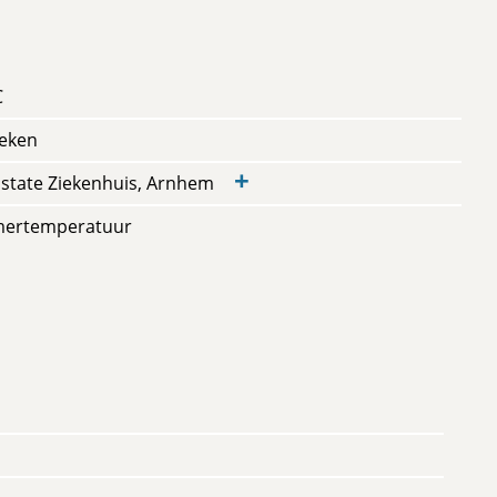
C
eken
+
nstate Ziekenhuis, Arnhem
mertemperatuur