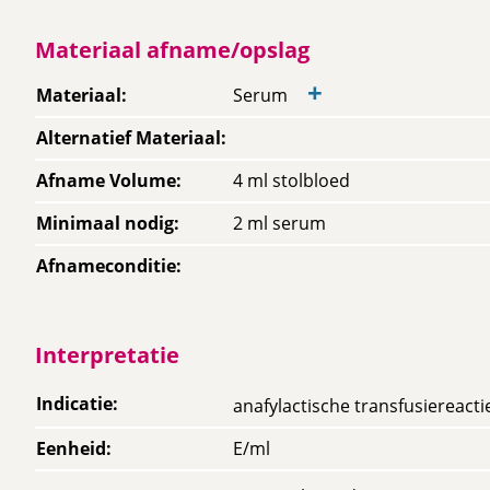
Materiaal afname/opslag
+
Materiaal
:
Serum
Alternatief Materiaal
:
Afname Volume
:
4 ml stolbloed
Minimaal nodig
:
2 ml serum
Afnameconditie
:
Interpretatie
Indicatie
:
anafylactische transfusiereactie
Eenheid
:
E/ml