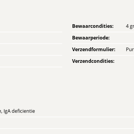
Bewaarcondities
:
4 g
Bewaarperiode
:
Verzendformulier
:
Pur
Verzendcondities
:
, IgA deficientie