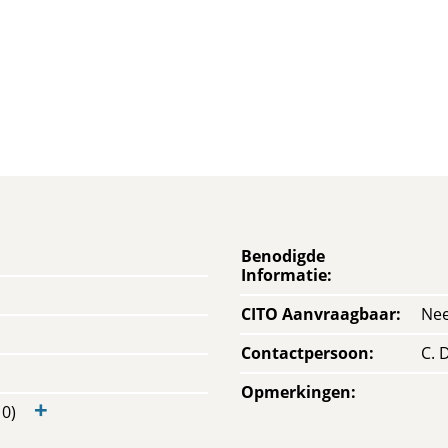
Benodigde
Informatie
:
CITO Aanvraagbaar
:
Ne
Contactpersoon
:
C. 
Opmerkingen
:
+
0)