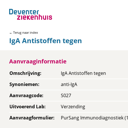
← Terug naar index
IgA Antistoffen tegen
Aanvraaginformatie
Omschrijving
:
IgA Antistoffen tegen
Synoniemen
:
anti-IgA
Aanvraagcode
:
S027
Uitvoerend Lab
:
Verzending
Aanvraagformulier
:
PurSang Immunodiagnostiek (1