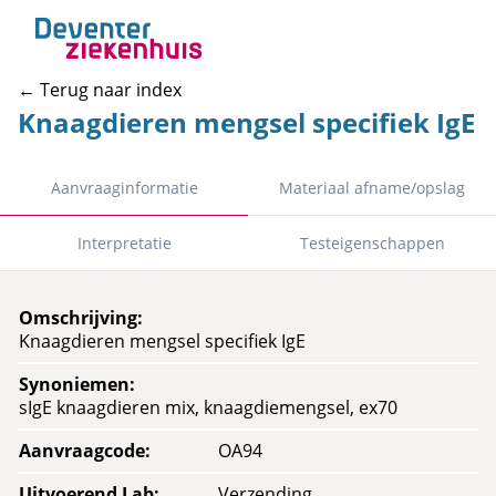
← Terug naar index
Knaagdieren mengsel specifiek IgE
Aanvraaginformatie
Materiaal afname/opslag
Interpretatie
Testeigenschappen
Omschrijving
:
Knaagdieren mengsel specifiek IgE
Synoniemen
:
sIgE knaagdieren mix, knaagdiemengsel, ex70
Aanvraagcode
:
OA94
Uitvoerend Lab
:
Verzending