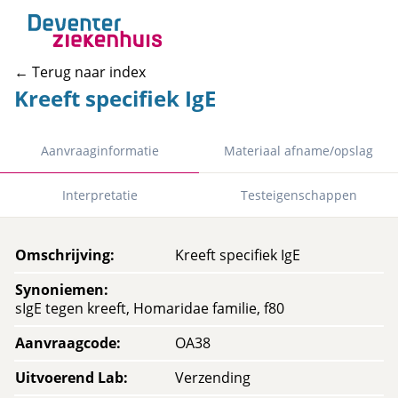
← Terug naar index
Kreeft specifiek IgE
Aanvraaginformatie
Materiaal afname/opslag
Interpretatie
Testeigenschappen
Omschrijving
:
Kreeft specifiek IgE
Synoniemen
:
sIgE tegen kreeft, Homaridae familie, f80
Aanvraagcode
:
OA38
Uitvoerend Lab
:
Verzending