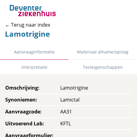
← Terug naar index
Lamotrigine
Aanvraaginformatie
Materiaal afname/opslag
Interpretatie
Testeigenschappen
Omschrijving
:
Lamotrigine
Synoniemen
:
Lamictal
Aanvraagcode
:
AA31
Uitvoerend Lab
:
KFTL
Aanvraagformulier
: