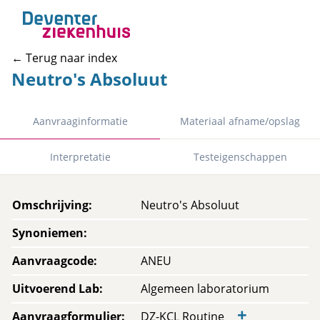
← Terug naar index
Neutro's Absoluut
Aanvraaginformatie
Materiaal afname/opslag
Interpretatie
Testeigenschappen
Omschrijving
:
Neutro's Absoluut
Synoniemen
:
Aanvraagcode
:
ANEU
Uitvoerend Lab
:
Algemeen laboratorium
+
Aanvraagformulier
:
DZ-KCL Routine