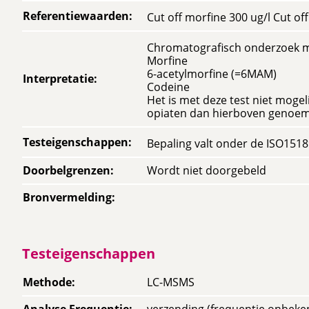
Referentiewaarden
:
Cut off morfine 300 ug/l Cut of
Chromatografisch onderzoek 
Morfine
6-acetylmorfine (=6MAM)
Interpretatie
:
Codeine
Het is met deze test niet moge
opiaten dan hierboven genoe
Testeigenschappen
:
Bepaling valt onder de ISO151
Doorbelgrenzen
:
Wordt niet doorgebeld
Bronvermelding
:
Testeigenschappen
Methode
:
LC-MSMS