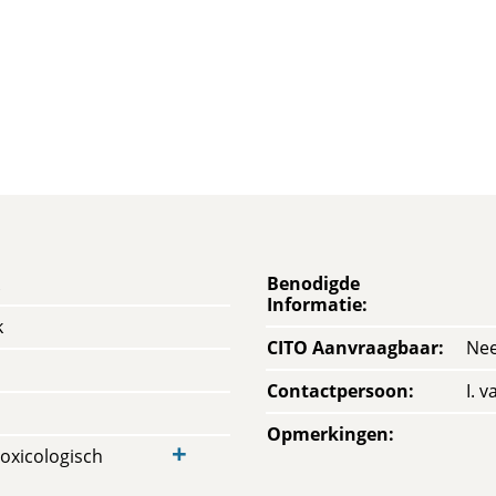
Benodigde
Informatie
:
k
CITO Aanvraagbaar
:
Ne
Contactpersoon
:
I. 
Opmerkingen
:
+
oxicologisch