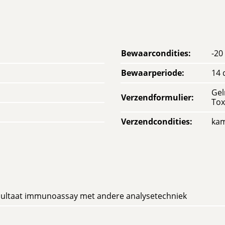
Bewaarcondities
:
-20
Bewaarperiode
:
14 
Gel
Verzendformulier
:
Tox
Verzendcondities
:
ka
resultaat immunoassay met andere analysetechniek