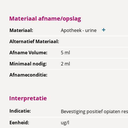
Materiaal afname/opslag
+
Materiaal
:
Apotheek - urine
Alternatief Materiaal
:
Afname Volume
:
5 ml
Minimaal nodig
:
2 ml
Afnameconditie
:
Interpretatie
Indicatie
:
Bevestiging positief opiaten 
Eenheid
:
ug/l