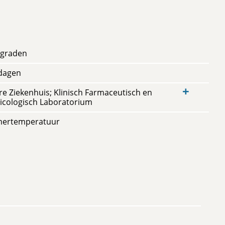
 graden
dagen
+
re Ziekenhuis; Klinisch Farmaceutisch en
icologisch Laboratorium
mertemperatuur