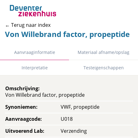
← Terug naar index
Von Willebrand factor, propeptide
Aanvraaginformatie
Materiaal afname/opslag
Interpretatie
Testeigenschappen
Omschrijving
:
Von Willebrand factor, propeptide
Synoniemen
:
VWF, propeptide
Aanvraagcode
:
U018
Uitvoerend Lab
:
Verzending