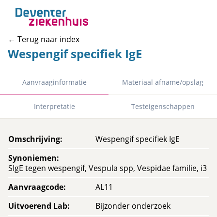
← Terug naar index
Wespengif specifiek IgE
Aanvraaginformatie
Materiaal afname/opslag
Interpretatie
Testeigenschappen
Omschrijving
:
Wespengif specifiek IgE
Synoniemen
:
SIgE tegen wespengif, Vespula spp, Vespidae familie, i3
Aanvraagcode
:
AL11
Uitvoerend Lab
:
Bijzonder onderzoek